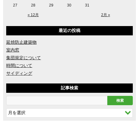
27
28
29
30
31
« 12月
2月 »
最近の投稿
延焼防止建築物
室内窓
集団規定について
時間について
サイディング
記事検索