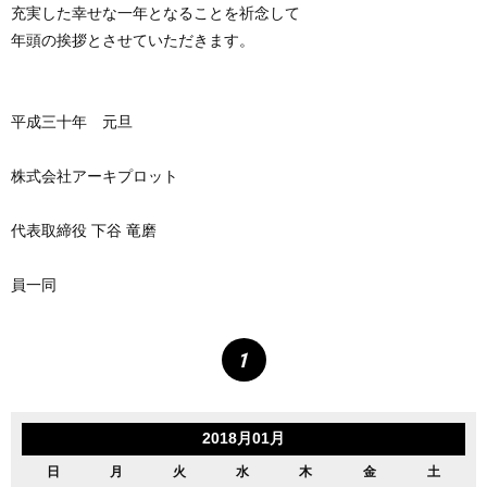
充実した幸せな一年となることを祈念して
年頭の挨拶とさせていただきます。
平成三十年 元旦
株式会社アーキプロット
代表取締役 下谷 竜磨
員一同
1
2018月01月
日
月
火
水
木
金
土