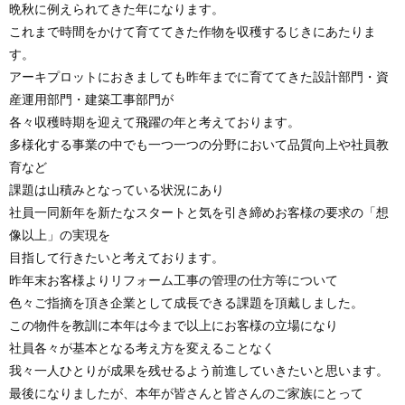
晩秋に例えられてきた年になります。
これまで時間をかけて育ててきた作物を収穫するじきにあたりま
す。
アーキプロットにおきましても昨年までに育ててきた設計部門・資
産運用部門・建築工事部門が
各々収穫時期を迎えて飛躍の年と考えております。
多様化する事業の中でも一つ一つの分野において品質向上や社員教
育など
課題は山積みとなっている状況にあり
社員一同新年を新たなスタートと気を引き締めお客様の要求の「想
像以上」の実現を
目指して行きたいと考えております。
昨年末お客様よりリフォーム工事の管理の仕方等について
色々ご指摘を頂き企業として成長できる課題を頂戴しました。
この物件を教訓に本年は今まで以上にお客様の立場になり
社員各々が基本となる考え方を変えることなく
我々一人ひとりが成果を残せるよう前進していきたいと思います。
最後になりましたが、本年が皆さんと皆さんのご家族にとって