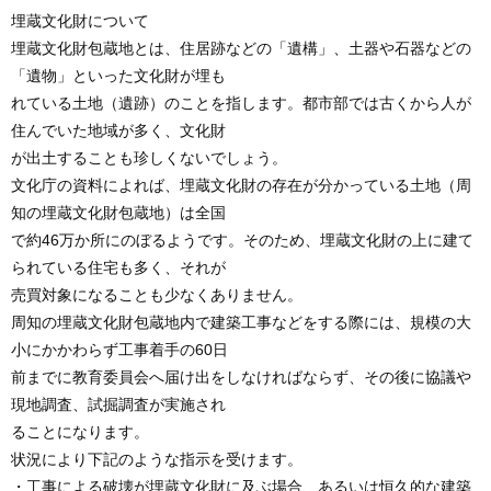
埋蔵文化財について
埋蔵文化財包蔵地とは、住居跡などの「遺構」、土器や石器などの
「遺物」といった文化財が埋も
れている土地（遺跡）のことを指します。都市部では古くから人が
住んでいた地域が多く、文化財
が出土することも珍しくないでしょう。
文化庁の資料によれば、埋蔵文化財の存在が分かっている土地（周
知の埋蔵文化財包蔵地）は全国
で約46万か所にのぼるようです。そのため、埋蔵文化財の上に建て
られている住宅も多く、それが
売買対象になることも少なくありません。
周知の埋蔵文化財包蔵地内で建築工事などをする際には、規模の大
小にかかわらず工事着手の60日
前までに教育委員会へ届け出をしなければならず、その後に協議や
現地調査、試掘調査が実施され
ることになります。
状況により下記のような指示を受けます。
・工事による破壊が埋蔵文化財に及ぶ場合、あるいは恒久的な建築