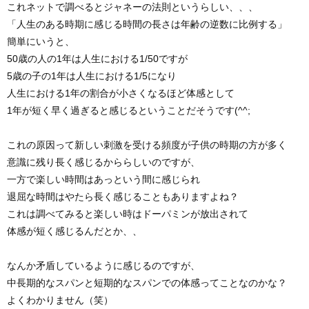
これネットで調べるとジャネーの法則というらしい、、、
「人生のある時期に感じる時間の長さは年齢の逆数に比例する」
簡単にいうと、
50歳の人の1年は人生における1/50ですが
5歳の子の1年は人生における1/5になり
人生における1年の割合が小さくなるほど体感として
1年が短く早く過ぎると感じるということだそうです(^^;
これの原因って新しい刺激を受ける頻度が子供の時期の方が多く
意識に残り長く感じるかららしいのですが、
一方で楽しい時間はあっという間に感じられ
退屈な時間はやたら長く感じることもありますよね？
これは調べてみると楽しい時はドーパミンが放出されて
体感が短く感じるんだとか、、
なんか矛盾しているように感じるのですが、
中長期的なスパンと短期的なスパンでの体感ってことなのかな？
よくわかりません（笑）