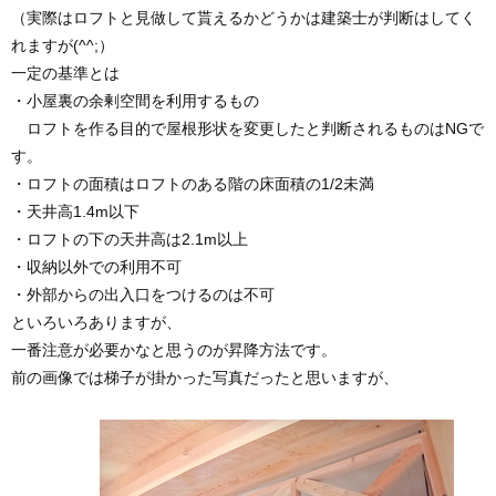
（実際はロフトと見做して貰えるかどうかは建築士が判断はしてく
れますが(^^;）
一定の基準とは
・小屋裏の余剰空間を利用するもの
ロフトを作る目的で屋根形状を変更したと判断されるものはNGで
す。
・ロフトの面積はロフトのある階の床面積の1/2未満
・天井高1.4m以下
・ロフトの下の天井高は2.1m以上
・収納以外での利用不可
・外部からの出入口をつけるのは不可
といろいろありますが、
一番注意が必要かなと思うのが昇降方法です。
前の画像では梯子が掛かった写真だったと思いますが、