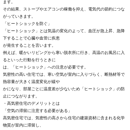
ます。
その結果、ストーブやエアコンの稼働を抑え、電気代の節約につな
がっていきます。
「ヒートショックを防ぐ」
「ヒートショック」とは気温の変化のよって、血圧が急上昇、急降
下することで心臓や血管に疾患
が発生することを言います。
例えば、暖かいリビングから寒い脱衣所に行き、高温のお風呂に入
るといった行動を行うときに
は、「ヒートショック」への注意が必要です。
気密性の高い住宅では、寒い空気が室内に入りづらく、断熱材等で
熱容量が大きく温度変化が緩や
かになり、部屋ごとに温度差が少ないため「ヒートショック」の防
止につながります。
・高気密住宅のデメリットとは
「空気の滞留に注意する必要がある」
高気密住宅では、気密性の高さから住宅の建築資材に含まれる化学
物質が室内に滞留し、